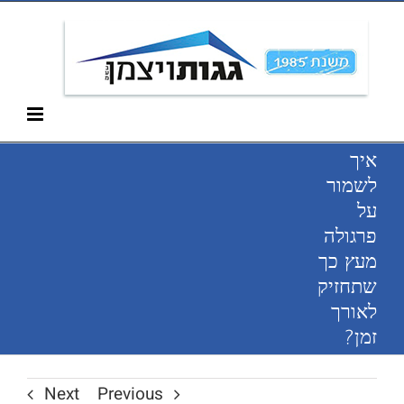
Ski
052-266-3912
t
conten
איך
לשמור
על
פרגולה
מעץ כך
שתחזיק
לאורך
זמן?
Next
Previous