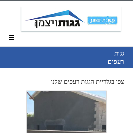
Ski
052-266-3912
t
conten
גגות
רעפים
צפו בגלריית הגגות רעפים שלנו