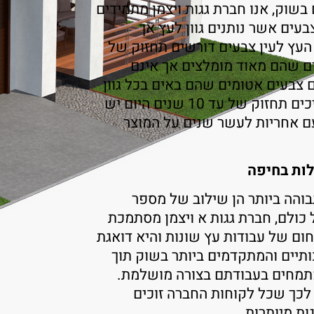
בשוק, אנו חברת גגות ויצמן מתמידים
בעים אשר נותנים גוון לעץ אך
עץ לעין צבעים דורשים תחזוק של
אחרים שהם מאוד מומלצים אך אינם
צבעים אטומים שהם באים בכל גוון
צבע אפשריים צבעים אלו צריכים תחזוק של עד 10 שנים היום יש
עם אחריות לעשר שנים על המוצר
בוהה ביותר הן שילוב של מספר
ולם, חברת גגות א ויצמן מסתמכת
ניסיון בתחום של עבודות עץ שונות והיא דואגת
ותיים והמתקדמים ביותר בשוק תוך
תמחים בעבודתם בצורה מושלמת.
לכך שכל לקוחות החברה זוכים
ת מיותרות.