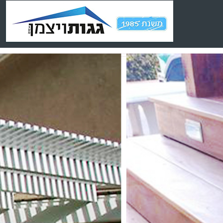
Ski
t
conten