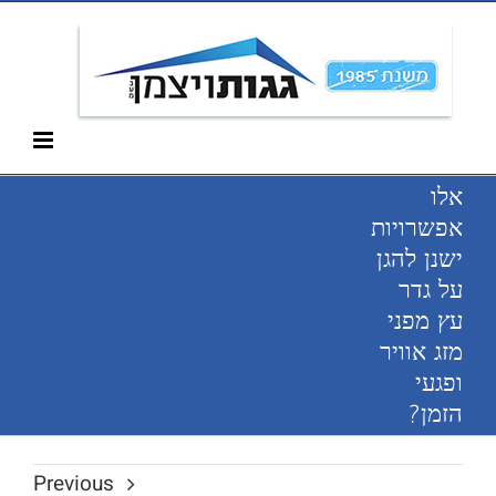
Ski
052-266-3912
t
conten
אלו
אפשרויות
ישנן להגן
על גדר
עץ מפני
מזג אוויר
ופגעי
הזמן?
Previous