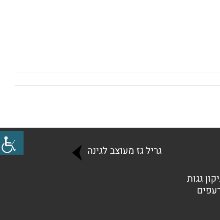
גריל גז מעוצב לגינה
קון גגות
רעפים