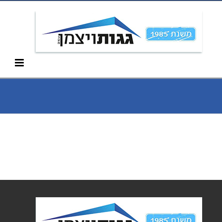
Ski
052-266-3912
t
conten