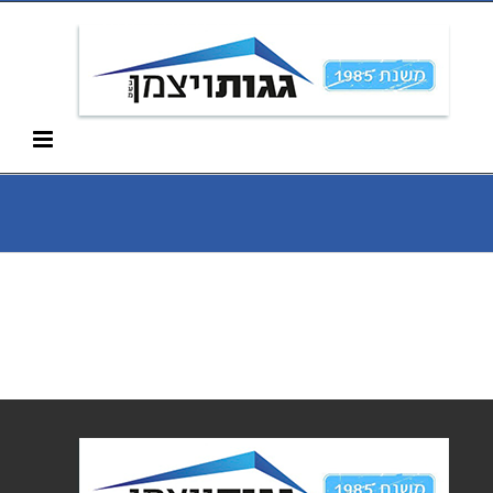
Ski
052-266-3912
t
conten