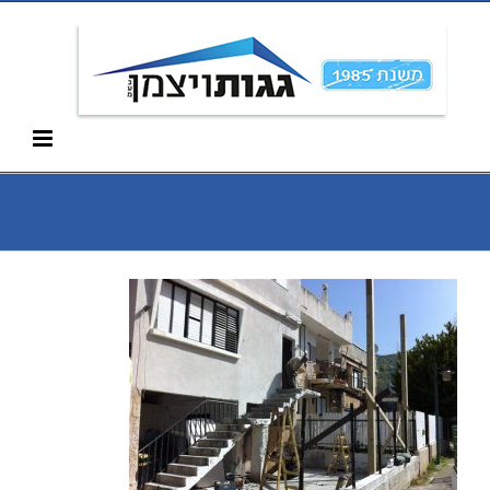
Ski
052-266-3912
t
conten