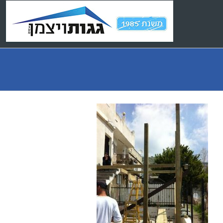
Ski
t
conten