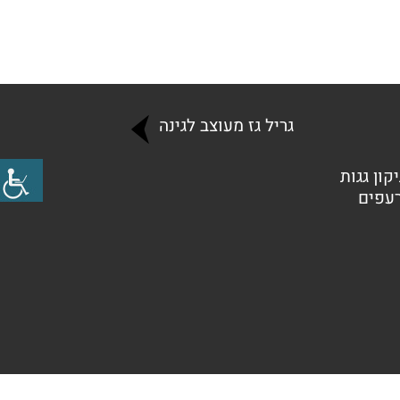
גריל גז מעוצב לגינה
קון גגות
רעפים