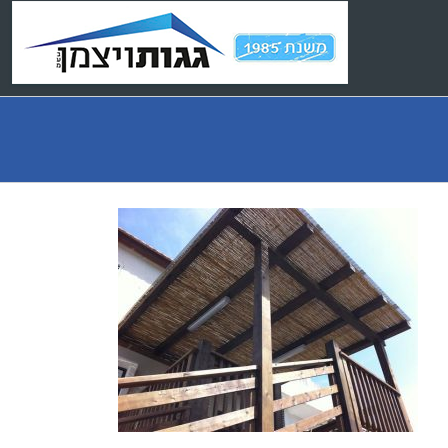
Ski
t
conten