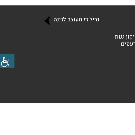
גריל גז מעוצב לגינה
קון גגות
רעפים