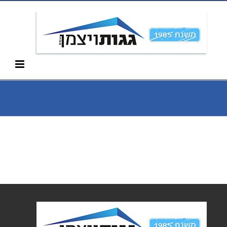
Ski
052-266-3912
t
conten