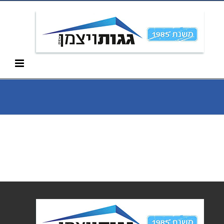
Ski
052-266-3912
t
conten