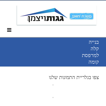
Ski
052-266-3912
t
conten
בנייה
קלה
למרפסת
קומה
צפו בגלריית התמונות שלנו