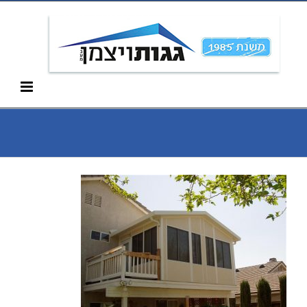
Ski
052-266-3912
t
conten