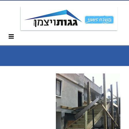
Ski
052-266-3912
t
conten