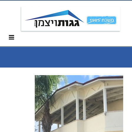
Ski
052-266-3912
t
conten