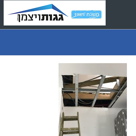
Ski
t
conten