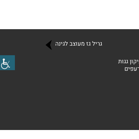
גריל גז מעוצב לגינה
קון גגות
רעפים