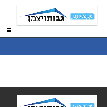
Ski
052-266-3912
t
conten