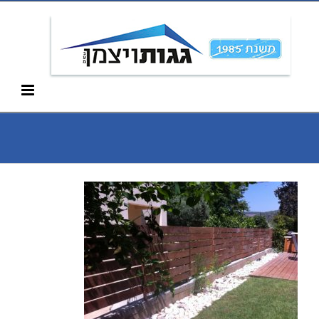
Ski
052-266-3912
t
conten