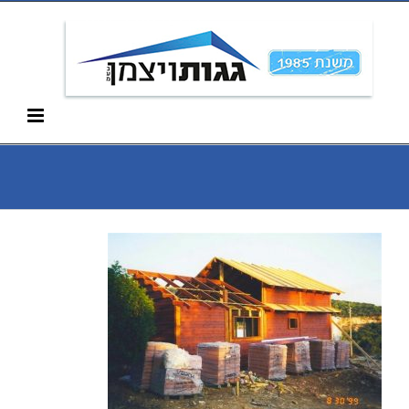
Ski
052-266-3912
t
conten