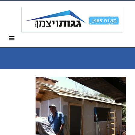
Ski
052-266-3912
t
conten