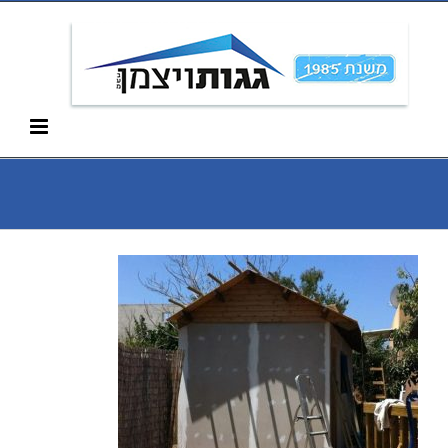
Ski
052-266-3912
t
conten