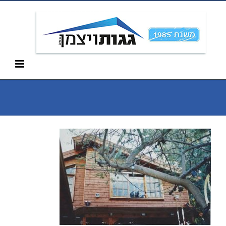
Ski
052-266-3912
t
conten