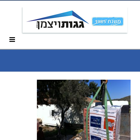
Ski
052-266-3912
t
conten