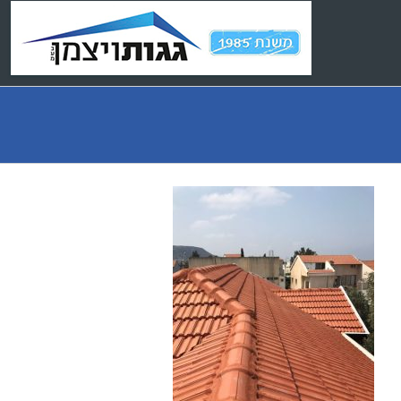
Ski
t
conten