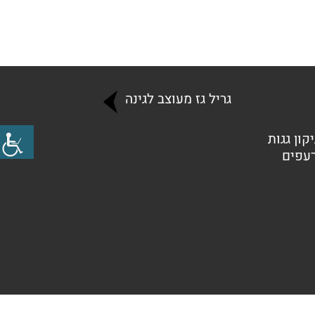
גריל גז מעוצב לגינה
קון גגות
רעפים