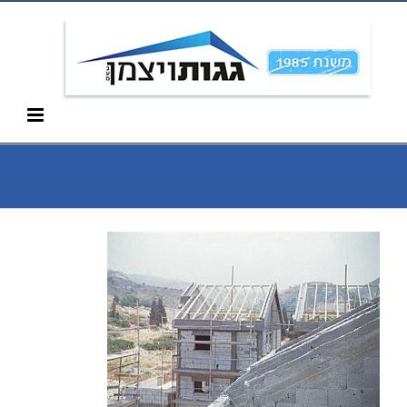
Ski
052-266-3912
t
conten