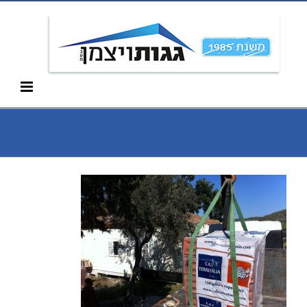
Ski
052-266-3912
t
conten