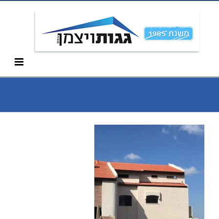
Ski
052-266-3912
t
conten