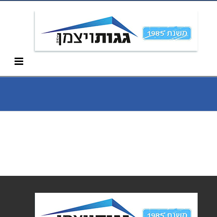
Ski
052-266-3912
t
conten