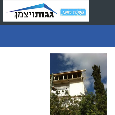
Ski
t
conten