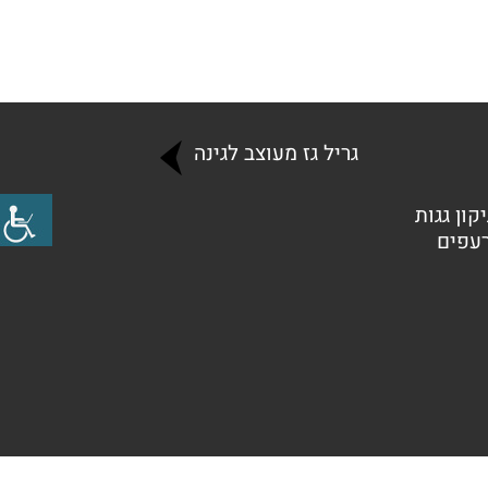
גריל גז מעוצב לגינה
קון גגות
רעפים