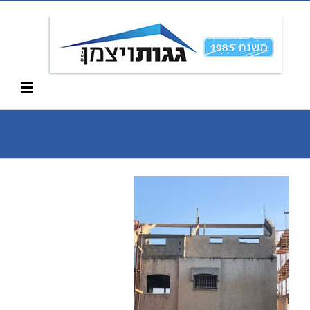
Ski
052-266-3912
t
conten