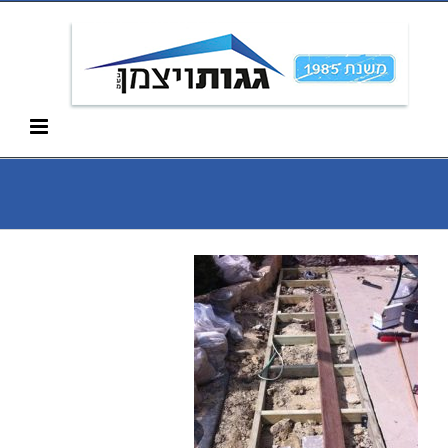
Ski
052-266-3912
t
conten