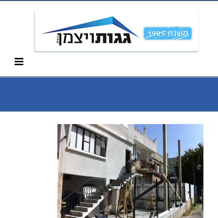
Ski
052-266-3912
t
conten