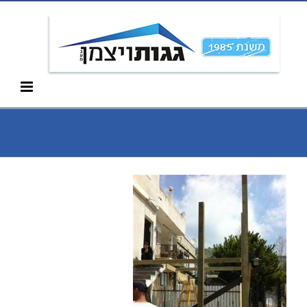
Ski
052-266-3912
t
conten