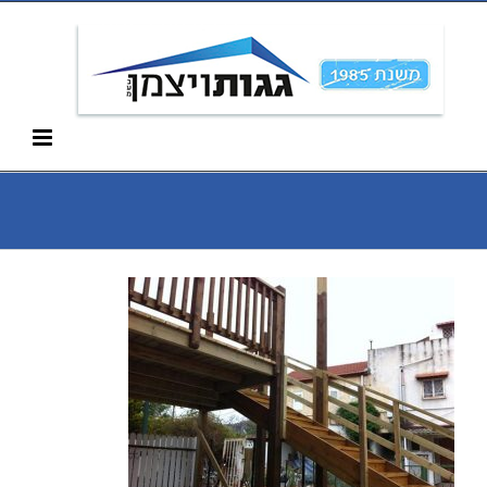
Ski
052-266-3912
t
conten