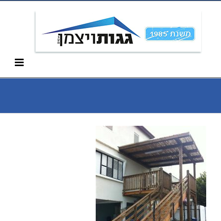
Ski
052-266-3912
t
conten