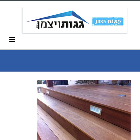
Ski
052-266-3912
t
conten