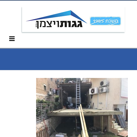
Ski
052-266-3912
t
conten