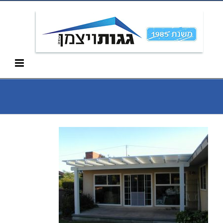
Ski
052-266-3912
t
conten