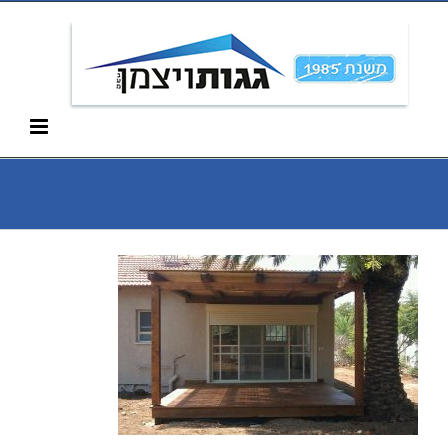
Ski
052-266-3912
t
conten