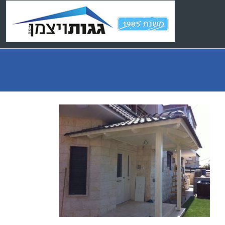
Ski
t
conten