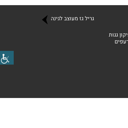
גריל גז מעוצב לגינה
קון גגות
רעפים