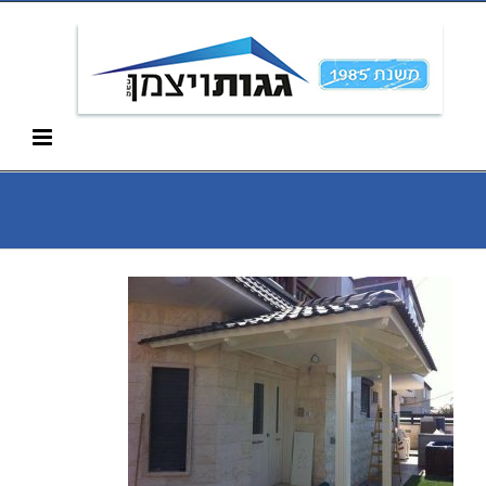
Ski
052-266-3912
t
conten