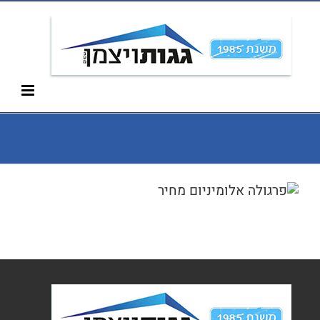
Ski
052-266-3912
t
conten