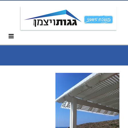
Ski
052-266-3912
t
conten