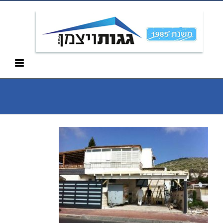
Ski
052-266-3912
t
conten