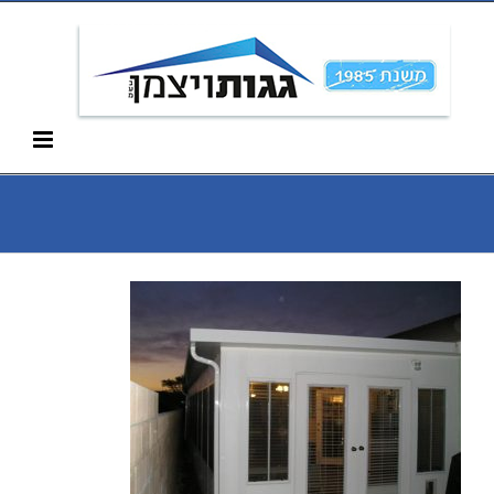
Ski
052-266-3912
t
conten