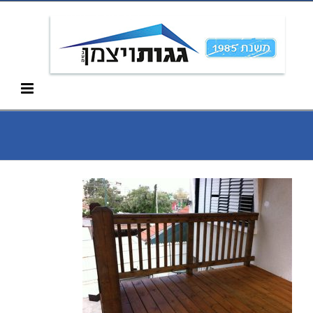
Ski
052-266-3912
t
conten