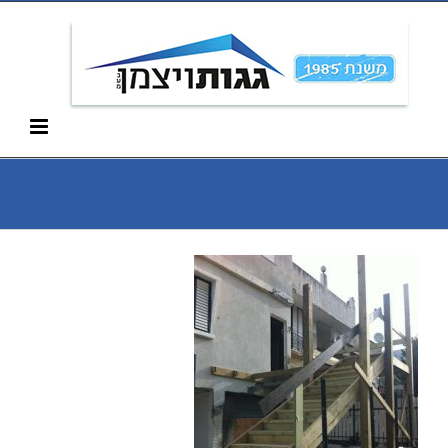
Ski
052-266-3912
t
conten