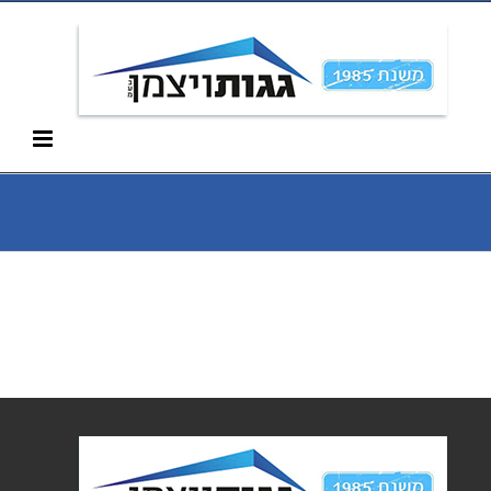
Ski
052-266-3912
t
conten