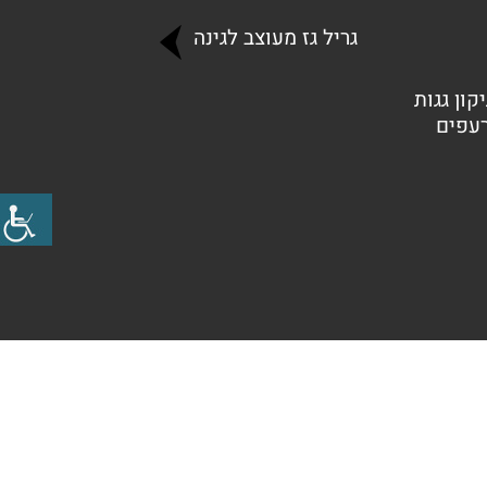
גריל גז מעוצב לגינה
קון גגות
רעפים