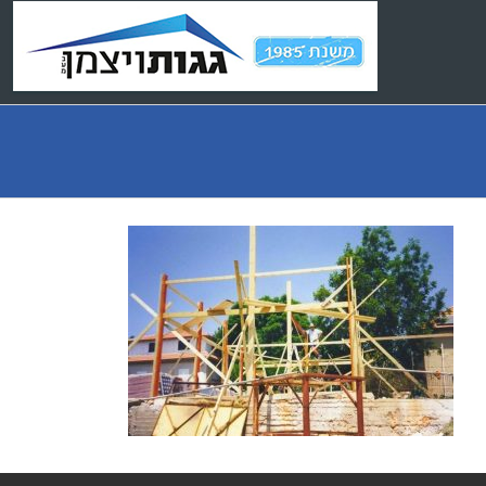
Ski
t
conten